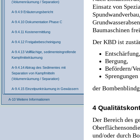
(Volumenräumung / Separation)
Einsatz von Spezia
A-9.4.9 Erläuterungsbericht
Spundwandverbau, 
Grundwasserabsenk
A-9.4.10 Dokumentation Phase C
Baumaschinen frei
A-9.4.11 Kostenermittlung
Der KBD ist zustä
A-9.4.12 Freigabebescheinigung
A-9.4.13 Vollflächige, sedimenteingreifende
Entschärfung
Kampfmittelräumung
Bergung,
Befördern/Ve
A-9.4.14 Abtrag des Sedimentes mit
Separation von Kampfmitteln
Sprengungen
(Volumenräumung / Separation)
der Bombenblindg
A-9.4.15 Einzelpunkträumung in Gewässern
A-10 Weitere Informationen
4 Qualitätskont
Der Bereich des 
Oberflächensondie
und/oder durch Bo