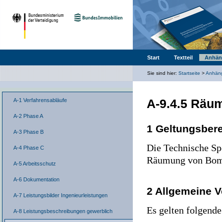
Start
Textteil
Anhän
Sie sind hier:
Startseite
>
Anhän
A-9.4.5 Räu
A-1 Verfahrensabläufe
A-2 Phase A
1 Geltungsber
A-3 Phase B
Die Technische Spe
A-4 Phase C
Räumung von Bombe
A-5 Arbeitsschutz
A-6 Dokumentation
2 Allgemeine 
A-7 Leistungsbilder Ingenieurleistungen
Es gelten folgend
A-8 Leistungsbeschreibungen gewerblich