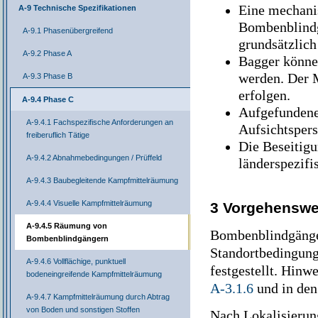
Eine mechani
A-9 Technische Spezifikationen
Bombenblindgä
A-9.1 Phasenübergreifend
grundsätzlich
A-9.2 Phase A
Bagger könne
werden. Der 
A-9.3 Phase B
erfolgen.
A-9.4 Phase C
Aufgefundene
A-9.4.1 Fachspezifische Anforderungen an
Aufsichtspers
freiberuflich Tätige
Die Beseitig
A-9.4.2 Abnahmebedingungen / Prüffeld
länderspezifi
A-9.4.3 Baubegleitende Kampfmittelräumung
A-9.4.4 Visuelle Kampfmittelräumung
3 Vorgehenswe
A-9.4.5 Räumung von
Bombenblindgänger
Bombenblindgängern
Standortbedingung
A-9.4.6 Vollflächige, punktuell
festgestellt. Hinw
bodeneingreifende Kampfmittelräumung
A-3.1.6
und in den
A-9.4.7 Kampfmittelräumung durch Abtrag
von Boden und sonstigen Stoffen
Nach Lokalisierung