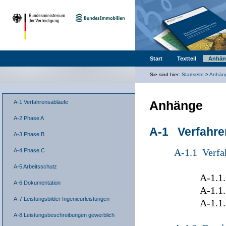
Start
Textteil
Anhän
Sie sind hier:
Startseite
>
Anhän
Anhänge
A-1 Verfahrensabläufe
A-2 Phase A
A-1 Verfahre
A-3 Phase B
A-1.1 Verfa
A-4 Phase C
A-5 Arbeitsschutz
A-1.1.1 Zus
A-6 Dokumentation
A-1.1.2 Pro
A-7 Leistungsbilder Ingenieurleistungen
A-1.1.3 Proje
A-8 Leistungsbeschreibungen gewerblich