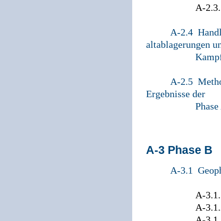
A-2.3.5 Digita
A-2.4 Handl
altablagerungen u
Kampf
A-2.5 Metho
Ergebnisse der
Phase
A-3 Phase B
A-3.1 Geop
A-3.1.1 Ei
A-3.1.2 Ver
A-3.1.3 Verf