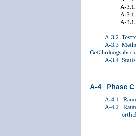
A-3.1.4 G
A-3.1.5 Detek
A-3.1.6 Zu
A-3.2 Testf
A-3.3 Metho
Gefährdungsabsch
A-3.4 Statis
A-4 Phase C
A-4.1 Räum
A-4.2 Räum
örtli