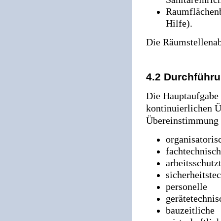
Raumflächenbe
Hilfe).
Die Räumstellenab
4.2 Durchführ
Die Hauptaufgabe 
kontinuierlichen 
Übereinstimmung 
organisatoris
fachtechnisc
arbeitsschutz
sicherheitste
personelle
gerätetechnis
bauzeitliche