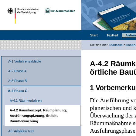
Start
Textteil
Anhän
Sie sind hier:
Startseite
>
Anhän
A-4.2 Räumk
A-1 Verfahrensabläufe
örtliche Ba
A-2 Phase A
A-3 Phase B
1 Vorbemerk
A-4 Phase C
Die Ausführung v
A-4.1 Räumverfahren
planerischen und k
A-4.2 Räumkonzept, Räumplanung,
Überwachung der A
Ausführungsplanung, örtliche
Bauüberwachung
Räummaßnahme so s
Ausführungsphase 
A-5 Arbeitsschutz