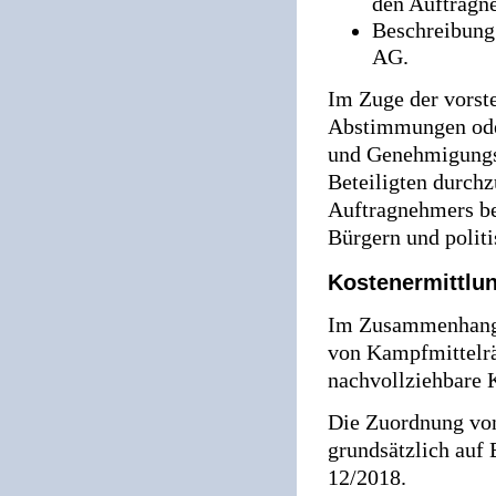
den Auftragn
Beschreibung
AG.
Im Zuge der vorst
Abstimmungen ode
und Genehmigungsb
Beteiligten durchz
Auftragnehmers be
Bürgern und politi
Kostenermittlu
Im Zusammenhang 
von Kampfmittelr
nachvollziehbare K
Die Zuordnung von
grundsätzlich auf
12/2018.