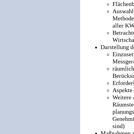
Flächenb
Auswahl 
Methoden
aller K
Betracht
Wirtscha
Darstellung d
Einzuset
Messger
räumlich
Berücksi
Erforder
Aspekte 
Weitere 
Räumstel
planungs
Genehmig
sind)
Maßnahmen zu