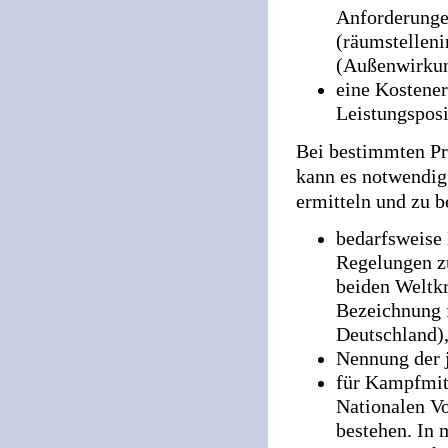
Anforderunge
(räumstellen
(Außenwirkung
eine Kostener
Leistungsposi
Bei bestimmten Pr
kann es notwendi
ermitteln und zu b
bedarfsweise 
Regelungen z
beiden Weltk
Bezeichnung f
Deutschland)
Nennung der j
für Kampfmit
Nationalen V
bestehen. In 