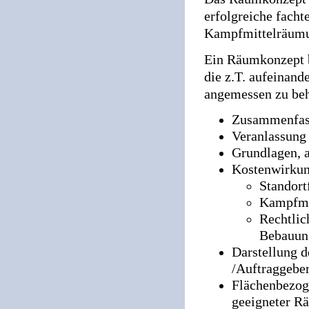
erfolgreiche facht
Kampfmittelräumu
Ein Räumkonzept b
die z.T. aufeinand
angemessen zu beh
Zusammenfas
Veranlassung
Grundlagen, a
Kostenwirku
Standort
Kampfmit
Rechtlic
Bebauung
Darstellung 
/Auftraggebe
Flächenbezog
geeigneter 