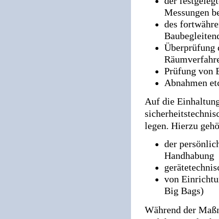
der festgeleg
Messungen be
des fortwähre
Baubegleite
Überprüfung d
Räumverfahre
Prüfung von
Abnahmen et
Auf die Einhaltung
sicherheitstechni
legen. Hierzu gehö
der persönlic
Handhabung
gerätetechnis
von Einricht
Big Bags)
Während der Maßna