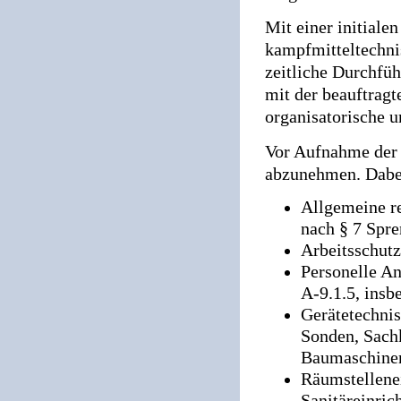
Mit einer initiale
kampfmitteltechni
zeitliche Durchfüh
mit der beauftrag
organisatorische 
Vor Aufnahme der 
abzunehmen. Dabei
Allgemeine re
nach § 7 Spr
Arbeitsschutz
Personelle An
A-9.1.5, insb
Gerätetechni
Sonden, Sach
Baumaschine
Räumstellenei
Sanitäreinric