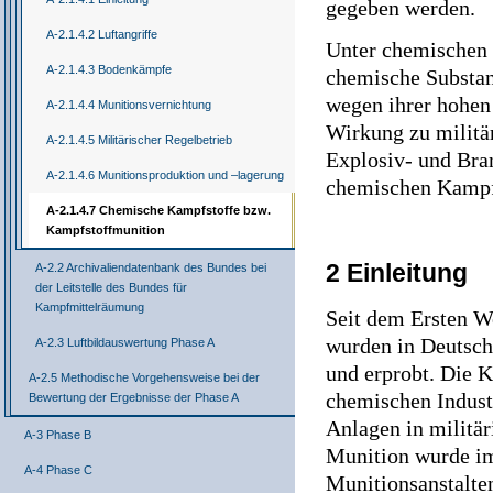
gegeben werden.
A-2.1.4.2 Luftangriffe
Unter chemischen K
A-2.1.4.3 Bodenkämpfe
chemische Substa
wegen ihrer hohen 
A-2.1.4.4 Munitionsvernichtung
Wirkung zu militä
A-2.1.4.5 Militärischer Regelbetrieb
Explosiv- und Bran
A-2.1.4.6 Munitionsproduktion und –lagerung
chemischen Kampfs
A-2.1.4.7 Chemische Kampfstoffe bzw.
Kampfstoffmunition
2 Einleitung
A-2.2 Archivaliendatenbank des Bundes bei
der Leitstelle des Bundes für
Kampfmittelräumung
Seit dem Ersten W
wurden in Deutsch
A-2.3 Luftbildauswertung Phase A
und erprobt. Die 
A-2.5 Methodische Vorgehensweise bei der
chemischen Industr
Bewertung der Ergebnisse der Phase A
Anlagen in militär
A-3 Phase B
Munition wurde im 
A-4 Phase C
Munitionsanstalten