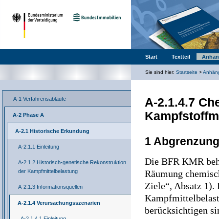
Start
Textteil
Anhän
Sie sind hier:
Startseite
>
Anhän
A-2.1.4.7 Ch
A-1 Verfahrensabläufe
Kampfstoffm
A-2 Phase A
A-2.1 Historische Erkundung
1 Abgrenzung
A-2.1.1 Einleitung
Die BFR KMR beha
A-2.1.2 Historisch-genetische Rekonstruktion
der Kampfmittelbelastung
Räumung chemische
Ziele“, Absatz 1).
A-2.1.3 Informationsquellen
Kampfmittelbelast
A-2.1.4 Verursachungsszenarien
berücksichtigen si
A-2.1.4.1 Einleitung