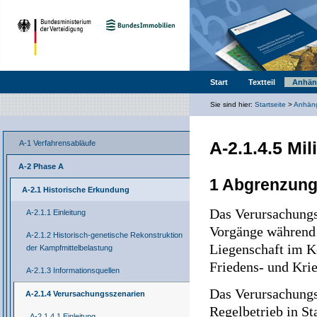
Start
Textteil
Anhän
Sie sind hier:
Startseite
>
Anhän
A-2.1.4.5 Mil
A-1 Verfahrensabläufe
A-2 Phase A
1 Abgrenzung
A-2.1 Historische Erkundung
Das Verursachungs
A-2.1.1 Einleitung
Vorgänge während 
A-2.1.2 Historisch-genetische Rekonstruktion
Liegenschaft im K
der Kampfmittelbelastung
Friedens- und Krie
A-2.1.3 Informationsquellen
Das Verursachungs
A-2.1.4 Verursachungsszenarien
Regelbetrieb in S
A-2.1.4.1 Einleitung