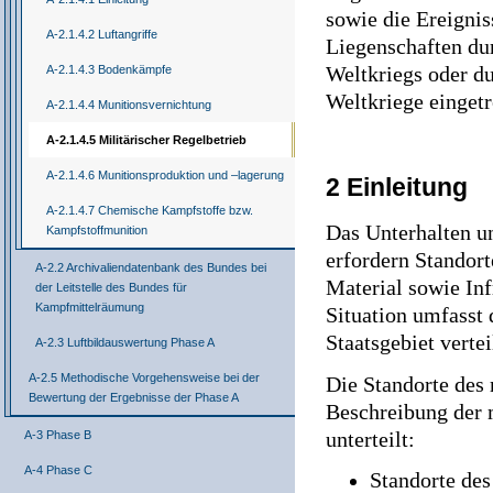
sowie die Ereignis
A-2.1.4.2 Luftangriffe
Liegenschaften d
Weltkriegs oder d
A-2.1.4.3 Bodenkämpfe
Weltkriege eingetr
A-2.1.4.4 Munitionsvernichtung
A-2.1.4.5 Militärischer Regelbetrieb
A-2.1.4.6 Munitionsproduktion und –lagerung
2 Einleitung
A-2.1.4.7 Chemische Kampfstoffe bzw.
Das Unterhalten u
Kampfstoffmunition
erfordern Standor
A-2.2 Archivaliendatenbank des Bundes bei
Material sowie Inf
der Leitstelle des Bundes für
Kampfmittelräumung
Situation umfasst 
Staatsgebiet vertei
A-2.3 Luftbildauswertung Phase A
A-2.5 Methodische Vorgehensweise bei der
Die Standorte des 
Bewertung der Ergebnisse der Phase A
Beschreibung der 
unterteilt:
A-3 Phase B
A-4 Phase C
Standorte des